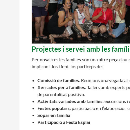
L'equip
Missió i valo
Els comptes c
Memòria d'act
Proposta edu
Projectes
i
servei
amb
les
famíl
Per nosaltres les famílies son una altre peça clau d
implicant-los i fent-los
partíceps
de:
Comissió de famílies.
Reunions una vegada al m
Xerrades per a famílies.
Tallers amb experts pe
de
parentalitat
positiva.
Activitats variades amb famílies:
excursions i d
Festes populars:
participació en l’elaboració i 
Sopar en família
Participació a Festa Esplai