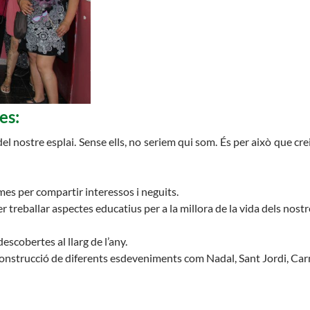
Butlletins
rs
Diari de la Fundació
lars
Fundesplai als mitjans
ivitats
Xarxes socials
cativa
ies
:
el nostre esplai. Sense ells, no seriem qui som. És per això que creie
es per compartir interessos i neguits.
r treballar aspectes educatius per a la millora de la vida dels nostre
escobertes al llarg de l’any.
construcció de diferents e
sdeveniments com Nadal, Sant Jordi, Carn