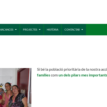
MÓN ESCOLAR
ALBERG CENTRE
E VACANCES
PROJECTES
HISTÒRIA
CONTACTAR
CCIÓ SOCIAL I JOVES
ESPLAIS
Si bé la població prioritària de la nostra a
famílies
com
un dels pilars mes importants
ACTUALITAT
COL
Notícies