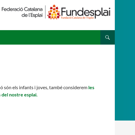
 ESPLAI
FORMACIÓ
SUPORT TERCER SECTOR
cció són els infants i joves, també considerem
les
 del nostre esplai.
·LABORA
Fes voluntariat