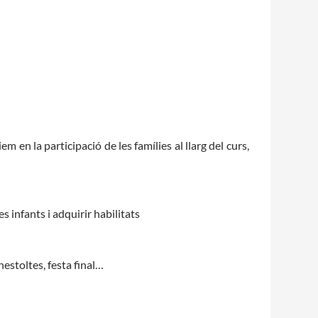
Fes un donatiu
Treballa amb nosaltres
m en la participació de les famílies al llarg del curs,
s infants i adquirir habilitats
estoltes, festa final…